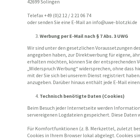
42699 Solingen
Telefax +49 (0)2 12 / 2 21 06 74
oder senden Sie eine E-Mail an info@uwe-blotzki.de
Werbung per E-Mail nach § 7 Abs. 3 UWG
Wir sind unter den gesetzlichen Voraussetzungen des §
angegeben haben, zur Direktwerbung für eigene, ähnl
erhalten möchten, können Sie der entsprechenden Ver
„Widerspruch Werbung“ widersprechen, ohne dass hier
mit der Sie sich bei unserem Dienst registriert ha
anzugeben. Darüber hinaus enthält jede E-Mail einen
Technisch benötigte Daten (Cookies)
Beim Besuch jeder Internetseite werden Information
servereigenen Logdateien gespeichert. Diese Daten w
Für Komfortfunktionen (z. B. Merkzettel, zuletzt b
Cookies in Ihrem Browser lokal abgelegt. Cookies si