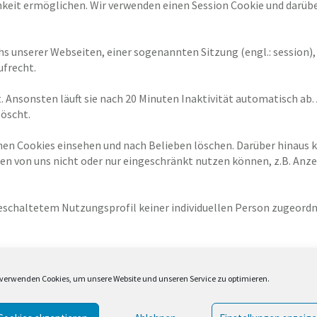
keit ermöglichen. Wir verwenden einen Session Cookie und darübe
uchs unserer Webseiten, einer sogenannten Sitzung (engl.: session
ufrecht.
t. Ansonsten läuft sie nach 20 Minuten Inaktivität automatisch ab.
öscht.
nen Cookies einsehen und nach Belieben löschen. Darüber hinaus 
en von uns nicht oder nur eingeschränkt nutzen können, z.B. Anz
eschaltetem Nutzungsprofil keiner individuellen Person zugeordn
 verwenden Cookies, um unsere Website und unseren Service zu optimieren.
analysedienst der Google Inc. („Google“). Google Analytics verwe
e Analyse der Benutzung der Website durch Sie ermöglichen. Die 
 in der Regel an einen Server von Google in den USA übertragen un