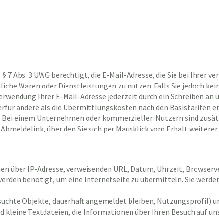
 7 Abs. 3 UWG berechtigt, die E-Mail-Adresse, die Sie bei Ihrer v
iche Waren oder Dienstleistungen zu nutzen. Falls Sie jedoch ke
wendung Ihrer E-Mail-Adresse jederzeit durch ein Schreiben an un
für andere als die Übermittlungskosten nach den Basistarifen en
ben. Bei einem Unternehmen oder kommerziellen Nutzern sind zusä
 Abmeldelink, über den Sie sich per Mausklick vom Erhalt weitere
en über IP-Adresse, verweisenden URL, Datum, Uhrzeit, Browserv
erden benötigt, um eine Internetseite zu übermitteln. Sie werden
esuchte Objekte, dauerhaft angemeldet bleiben, Nutzungsprofil) u
nd kleine Textdateien, die Informationen über Ihren Besuch auf u