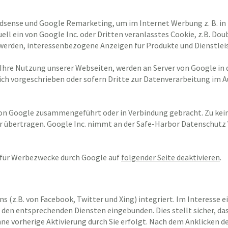
dsense und Google Remarketing, um im Internet Werbung z. B. in
 ein von Google Inc. oder Dritten veranlasstes Cookie, z.B. Doub
erden, interessenbezogene Anzeigen für Produkte und Dienstleis
 Ihre Nutzung unserer Webseiten, werden an Server von Google in
ch vorgeschrieben oder sofern Dritte zur Datenverarbeitung im Au
n von Google zusammengeführt oder in Verbindung gebracht. Zu k
r übertragen. Google Inc. nimmt an der Safe-Harbor Datenschutz
s für Werbezwecke durch Google auf
folgender Seite deaktivieren
.
ns (z.B. von Facebook, Twitter und Xing) integriert. Im Interesse
zu den entsprechenden Diensten eingebunden. Dies stellt sicher, da
ne vorherige Aktivierung durch Sie erfolgt. Nach dem Anklicken de