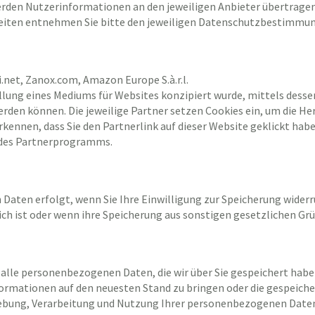
n werden Nutzerinformationen an den jeweiligen Anbieter übertra
iten entnehmen Sie bitte den jeweiligen Datenschutzbestimmung
.net, Zanox.com, Amazon Europe S.à.r.l.
lung eines Mediums für Websites konzipiert wurde, mittels desse
den können. Die jeweilige Partner setzen Cookies ein, um die He
ennen, dass Sie den Partnerlink auf dieser Website geklickt ha
 des Partnerprogramms.
ten erfolgt, wenn Sie Ihre Einwilligung zur Speicherung widerru
ch ist oder wenn ihre Speicherung aus sonstigen gesetzlichen Grü
 alle personenbezogenen Daten, die wir über Sie gespeichert haben
nformationen auf den neuesten Stand zu bringen oder die gespeich
rhebung, Verarbeitung und Nutzung Ihrer personenbezogenen Daten