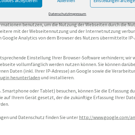
Cookies akzeptieren
Ablehnen
Einstellungen anzeig
dresse der Nutzer von Google jedoch innerhalb von Mitgliedstaat
en Wirtschaftsraum zuvor gekürzt, um eine direkte Personenbez
Datenschutz
Impressum
ormationen benutzen, um die Nutzung der Webseiten durch die Nu
itere mit der Webseitennutzung und der Internetnutzung verbu
 Google Analytics von dem Browser des Nutzers übermittelte IP-
tsprechende Einstellung Ihrer Browser-Software verhindern; wir wei
ebseite vollumfänglich werden nutzen können. Sie können darüber
en Daten (inkl. Ihrer IP-Adresse) an Google sowie die Verarbeitu
ugin herunterladen
und installieren.
B. Smartphone oder Tablet) besuchen, können Sie die Erfassung du
ie auf Ihrem Gerät gesetzt, der die zukünftige Erfassung Ihrer Da
rden.
en und Datenschutz finden Sie unter
http://www.google.com/an